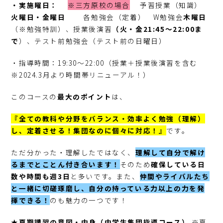
・実施曜日：
※三方原校の場合
予習授業（知識）
火曜日・金曜日
各勉強会（定着） W勉強会
木曜日
（※勉強特訓）、授業後演習
（火・金21:45～22:00ま
で
）、テスト前勉強会（テスト前の日曜日）
・指導時間：19:30～22:00（授業＋授業後演習を含む
※2024.3月より時間帯リニューアル！）
このコースの
最大のポイント
は、
『全ての教科や分野をバランス・効率よく勉強（理解）
し、定着させる！集団なのに個々に対応！』
です。
ただ分かった・理解したではなく、
理解して自分で解け
るまでとことん付き合います！
そのため
確保している日
数や時間も週3日
と多いです。また、
仲間やライバルたち
と一緒に切磋琢磨し、自分の持っている力以上の力を発
揮できる！
のも魅力の一つです！
★夏期講習の意図・中身（中学生集団指導コース）
※夏