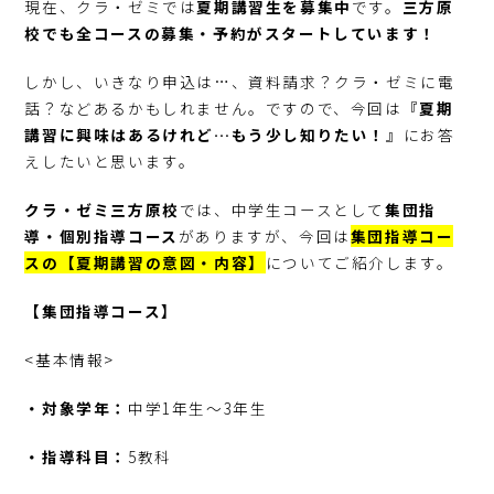
現在、クラ・ゼミでは
夏期講習生を募集中
です。
三方原
校でも全コースの募集・予約がスタートしています！
しかし、いきなり申込は…、資料請求？クラ・ゼミに電
話？などあるかもしれません。ですので、今回は『
夏期
講習に興味はあるけれど…もう少し知りたい！
』にお答
えしたいと思います。
クラ・ゼミ三方原校
では、中学生コースとして
集団指
導・個別指導コース
がありますが、今回は
集団指導コー
スの【夏期講習の意図・内容】
についてご紹介します。
【集団指導コース】
<基本情報>
・対象学年：
中学1年生～3年生
・指導科目：
5教科