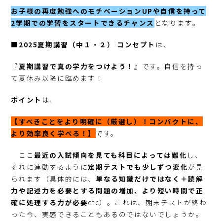
お子様の再度勉強へのモチベーションUPや自信を持って
2学期での学習をスタートできるチャンス
となります。
■
2025夏期講習（中１・２）
コンセプト
は、
『夏期講習で真の学力をつけよう！』
です。自信を持っ
て夏休み以降に臨めます！
ポイント
は、
【すべきことをより明確に（厳選し）！コンパクトに、
より効率良く学べる！】
です。
ここ
最近の入試傾向を見ても科目によっては難化
し、
それに連動するように
定期テストでも少しずつ変化
が見
られます（具体的には、
単なる知識だけではなく＋読解
力や記述力を必要とする問題の増加、より短い時間で正
確に処理する力が必要
etc）。これは、期末テストが終わ
った今、実感できることもあるのではないでしょうか。