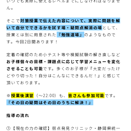
いつでも実際に使えるレベルまでにしなければなりませ
ん。
そこで
対策授業で伝えた内容について、実際に問題を解
いて自分でできるかを試す場・疑問点解消の場
として、
授業とは別に用意された
『勉強道場』
のようなもので
す。今回2日間あります！
定着の確認のため小テスト等や模擬試験の解き直しなど
お子様個々の目標・課題点に応じて学習メニューを変化
させることも可能
です。多くのお子様が『大変だったけ
どやり切った！自分はこんなにできるんだ！』と感じて
頂いております。
※
授業後演習
（～22:00）も、
皆さんも参加可能
です。
『その日の疑問はその日のうちに解決！』
指導の流れ
①【現在の力の確認】弱点発見クリニック・静岡県統一