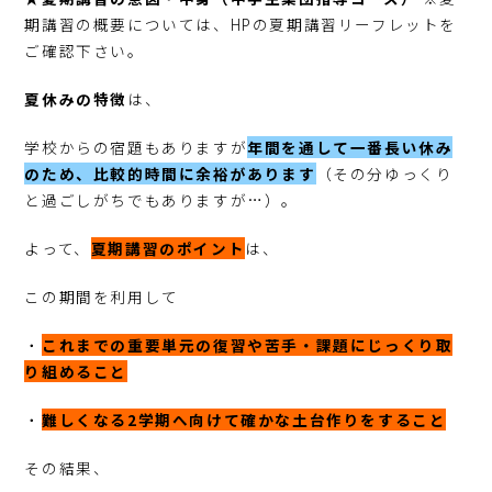
期講習の概要については、HPの夏期講習リーフレットを
ご確認下さい。
夏休みの特徴
は、
学校からの宿題もありますが
年間を通して一番長い休み
のため、比較的時間に余裕があります
（その分ゆっくり
と過ごしがちでもありますが…）。
よって、
夏期講習のポイント
は、
この期間を利用して
・
これまでの重要単元の復習や苦手・課題にじっくり取
り組めること
・
難しくなる2学期へ向けて確かな土台作りをすること
その結果、