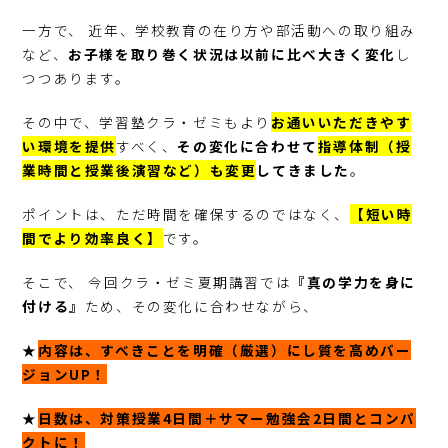
一方で、 近年、学校教育の在り方や部活動への取り組み
など、
お子様を取り巻く状況は以前に比べ大きく変化
し
つつあります。
その中で、学習塾クラ・ゼミもより
お通いいただきやす
い環境を提供
すべく、
その変化に合わせて
指導体制（授
業時間と授業後演習など）も変更
してきました
。
ポイントは、ただ時間を確保するのではなく、
【短い時
間でより効率良く】
です。
そこで、 今回クラ・ゼミ夏期講習では
『真の学力を身に
付ける』
ため、その変化に合わせながら、
★
内容は、すべきことを明確（厳選）にし質を高めバー
ジョンUP！
★
日数は、対策授業4日間＋サマー勉強会2日間とコンパ
クトに！