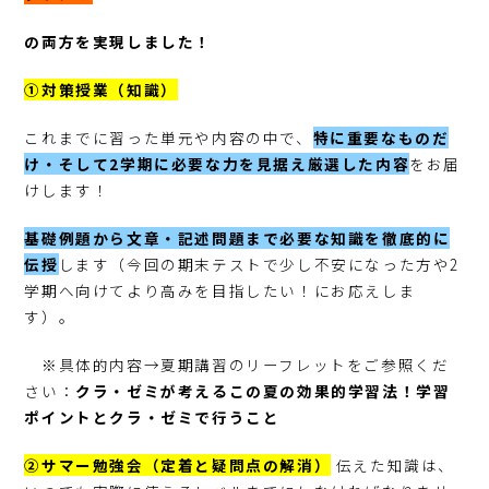
の両方を実現しました！
①対策授業（知識）
これまでに習った単元や内容の中で、
特に重要なものだ
け・そして2学期に必要な力を見据え厳選した内
容
をお届
けします！
基礎例題から文章・記述問題まで必要な知識を徹底的に
伝授
します（今回の期末テストで少し不安になった方や2
学期へ向けてより高みを目指したい！にお応えしま
す）。
※具体的内容→夏期講習のリーフレットをご参照くだ
さい：
クラ・ゼミが考えるこの夏の効果的学習法！学習
ポイントとクラ・ゼミで行うこと
②サマー勉強会（定着と疑問点の解消）
伝えた知識は、