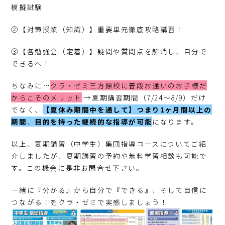
模擬試験
②【対策授業（知識）】重要単元徹底攻略講習！
③【各勉強会（定着）】疑問や質問点を解消し、自分で
できるへ！
ちなみに…
クラ・ゼミ三方原校に普段お通いのお子様だ
からこそのメリット
→夏期講習期間（7/24～8/9）だけ
でなく、
【夏休み期間中を通して】つまり1ヶ月間以上の
期間
、
目的を持った継続的な指導が可
能
になります。
以上、夏期講習（中学生）集団指導コースについてご紹
介しましたが、夏期講習の予約や無料学習相談も可能で
す。この機会に是非お問合せ下さい。
一緒に『分かる』から自分で『できる』、そして自信に
つながる！をクラ・ゼミで実感しましょう！