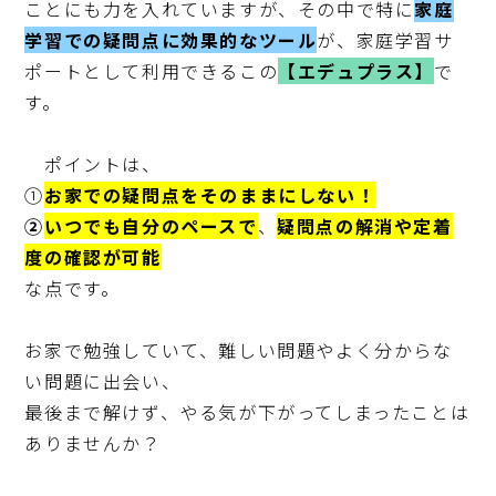
ことにも力を入れていますが、その中で特に
家庭
学習での疑問点に効果的なツール
が、家庭学習サ
ポートとして利用できるこの
【エデュプラス】
で
す。

　ポイントは、

①
お家での疑問点をそのままにしない！
②
いつでも自分のペースで
、
疑問点の解消や定着
度の確認が可能
な点です。

お家で勉強していて、難しい問題やよく分からな
い問題に出会い、

最後まで解けず、やる気が下がってしまったことは
ありませんか？
