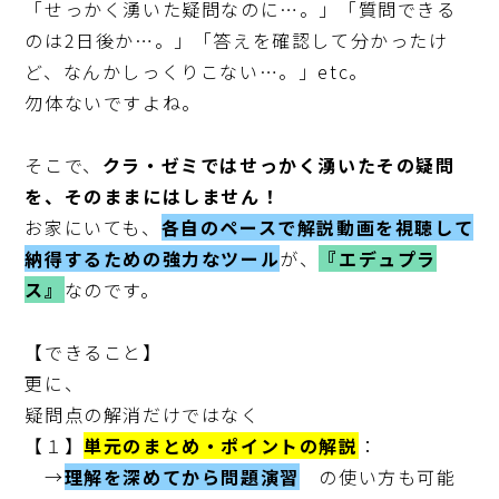
「せっかく湧いた疑問なのに…。」「質問できる
のは2日後か…。」「答えを確認して分かったけ
ど、なんかしっくりこない…。」etc。

勿体ないですよね。

そこで、
クラ・ゼミではせっかく湧いたその疑問
を、そのままにはしません！
お家にいても、
各自のペースで解説動画を視聴して
納得するための強力なツール
が、
『エデュプラ
ス』
なのです。

【できること】

更に、

疑問点の解消だけではなく

【１】
単元のまとめ・ポイントの解説
：

　→
理解を深めてから問題演習
　の使い方も可能