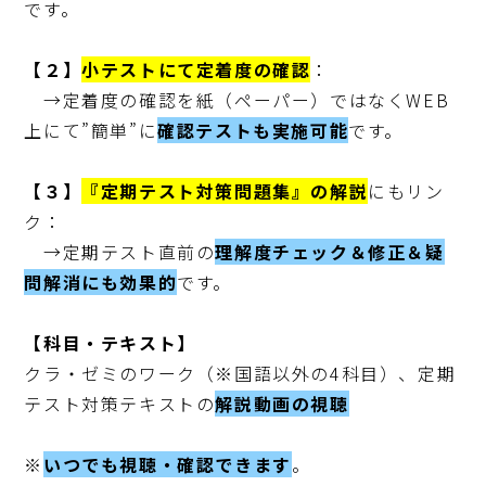
です。

【２】
小テストにて定着度の確認
：

　→定着度の確認を紙（ペーパー）ではなくWEB
上にて”簡単”に
確認テストも実施可能
です。

【３】
『定期テスト対策問題集』の解説
にもリン
ク：

　→定期テスト直前の
理解度チェック＆修正＆疑
問解消にも効果的
です。

【科目・テキスト】
クラ・ゼミのワーク（※国語以外の4科目）、定期
テスト対策テキストの
解説動画の視聴
※
いつでも視聴・確認できます
。
