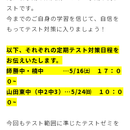
ストです。
今までのご自身の学習を信じて、自信を
もってテスト対策に入りましょう！
以下、それぞれの定期テスト対策日程を
お伝えいたします。
師勝中・楠中 …5/16㈯ １７：０
０~
山田東中（中2中3）…5/24㈰ １０：０
０~
今回もテスト範囲に準じたテストゼミを