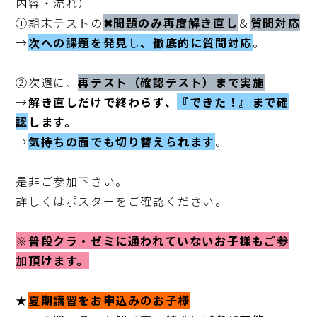
内容・流れ）

①期末テストの
✖問題のみ再度解き直し
＆
質問対応
→
次への課題を発見
し
、徹
底的に質問対応
。

②次週に、
再テスト（確認テスト）まで実施
→
解き直しだけで終わらず、
『できた！』まで確
認
します。
→
気持ちの面でも切り替えられます
。

是非ご参加下さい。

詳しくはポスターをご確認ください。 

※普段クラ・ゼミに通われていないお子様もご参
加頂けます。
★
夏期講習をお申込みのお子様