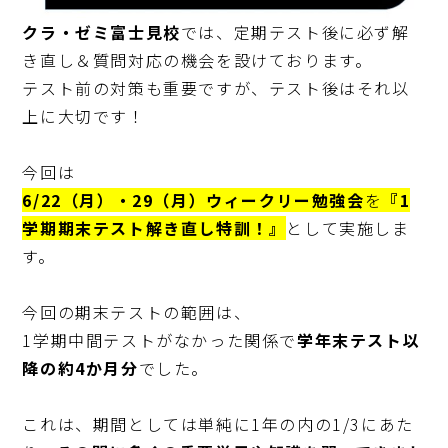
クラ・ゼミ富士見校
では、定期テスト後に必ず解
き直し＆質問対応の機会を設けております。

テスト前の対策も重要ですが、テスト後はそれ以
上に大切です！

6/22（月）・29（月）ウィークリー勉強会
を
『1
学期期末テスト解き直し特訓！』
として実施しま
す。

今回の期末テストの範囲は、

1学期中間テストがなかった関係で
学年末テスト以
降の約4か月分
でした。

これは、期間としては単純に1年の内の1/3にあた