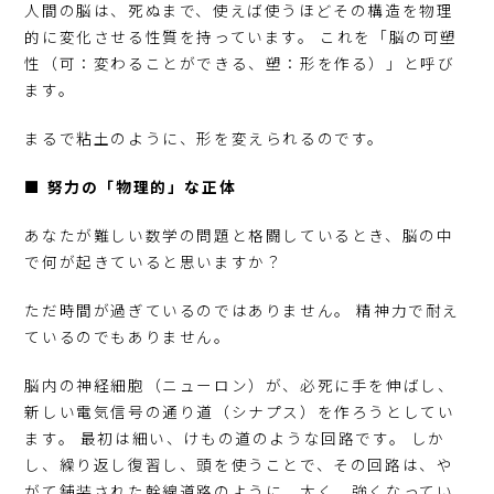
人間の脳は、死ぬまで、使えば使うほどその構造を物理
的に変化させる性質を持っています。 これを「脳の可塑
性（可：変わることができる、塑：形を作る）」と呼び
ます。
まるで粘土のように、形を変えられるのです。
■ 努力の「物理的」な正体
あなたが難しい数学の問題と格闘しているとき、脳の中
で何が起きていると思いますか？
ただ時間が過ぎているのではありません。 精神力で耐え
ているのでもありません。
脳内の神経細胞（ニューロン）が、必死に手を伸ばし、
新しい電気信号の通り道（シナプス）を作ろうとしてい
ます。 最初は細い、けもの道のような回路です。 しか
し、繰り返し復習し、頭を使うことで、その回路は、や
がて舗装された幹線道路のように、太く、強くなってい