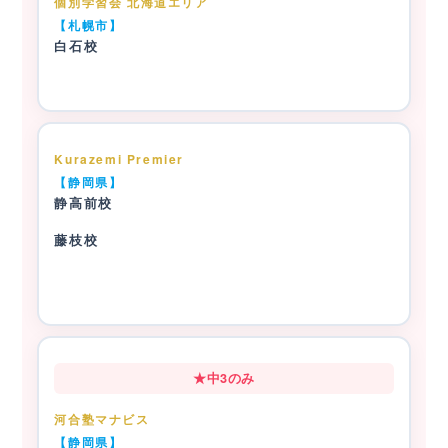
個別学習会 北海道エリア
【札幌市】
白石校
Kurazemi Premier
【静岡県】
静高前校
藤枝校
★中3のみ
河合塾マナビス
【静岡県】