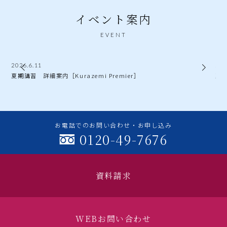
イベント案内
EVENT
2026.6.11
202
夏期講習 詳細案内［Kurazemi Premier］
夏
お電話でのお問い合わせ・お申し込み
0120-49-7676
資料請求
WEBお問い合わせ